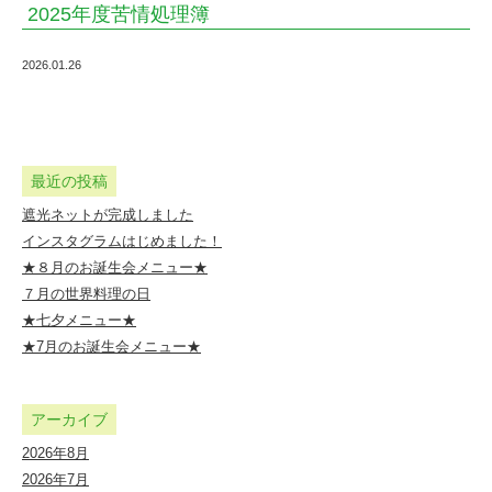
2025年度苦情処理簿
育
園
2026.01.26
｜
社
会
最近の投稿
福
遮光ネットが完成しました
祉
インスタグラムはじめました！
法
★８月のお誕生会メニュー★
人
７月の世界料理の日
★七夕メニュー★
し
★7月のお誕生会メニュー★
ら
ゆ
アーカイブ
り
2026年8月
会
2026年7月