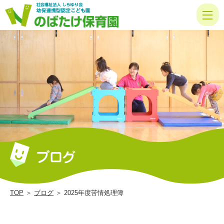
2025
年
度
苦
情
処
理
簿
|
の
ば
た
TOP
＞
ブログ
＞ 2025年度苦情処理簿
け
保