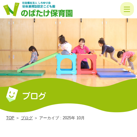
2025
10
月
|
の
ば
た
け
保
育
園
｜
TOP
＞
ブログ
＞ アーカイブ : 2025年 10月
社
会