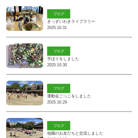
福
祉
ブログ
きっずいわきライブラリー
法
2025.10.31
人
し
ブログ
ら
芋ほりをしました
ゆ
2025.10.30
り
会
ブログ
幼
運動会ごっこをしました
保
2025.10.29
連
携
ブログ
型
他園のお友だちと交流しました