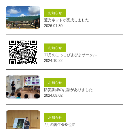
会
福
お知らせ
遮光ネットが完成しました
祉
2026.01.30
法
人
お知らせ
し
11月のこっこぴよぴよサークル
ら
2024.10.22
ゆ
り
お知らせ
会
防災訓練のお話がありました
幼
2024.09.02
保
連
お知らせ
携
7月の誕生会&七夕