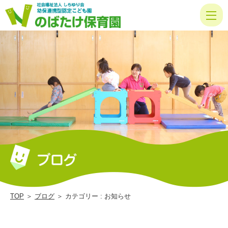
お
知
ら
せ
|
の
ば
た
け
保
育
園
TOP
＞
ブログ
＞ カテゴリー : お知らせ
｜
社