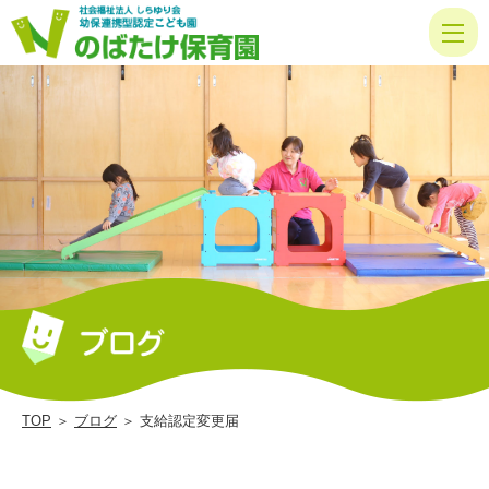
支
給
認
定
変
更
届
|
の
ば
た
け
TOP
＞
ブログ
＞ 支給認定変更届
保
育