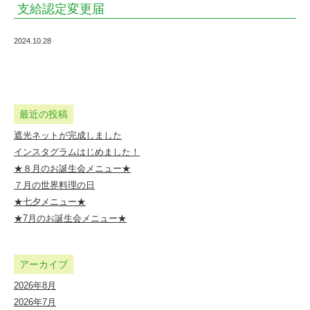
支給認定変更届
園
｜
2024.10.28
社
会
福
最近の投稿
祉
遮光ネットが完成しました
法
インスタグラムはじめました！
人
★８月のお誕生会メニュー★
し
７月の世界料理の日
★七夕メニュー★
ら
★7月のお誕生会メニュー★
ゆ
り
アーカイブ
会
2026年8月
幼
2026年7月