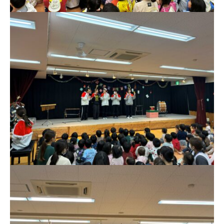
祉
法
人
し
ら
ゆ
り
会
幼
保
連
携
型
認