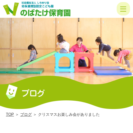
ク
リ
ス
マ
ス
お
楽
し
み
会
が
あ
TOP
＞
ブログ
＞ クリスマスお楽しみ会がありました
り
ま