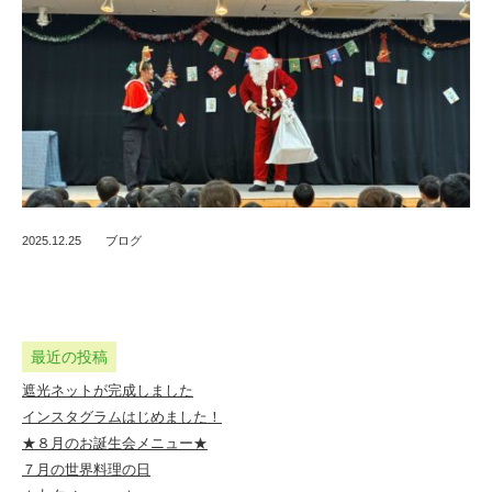
定
こ
ど
も
園
2025.12.25
ブログ
最近の投稿
遮光ネットが完成しました
インスタグラムはじめました！
★８月のお誕生会メニュー★
７月の世界料理の日