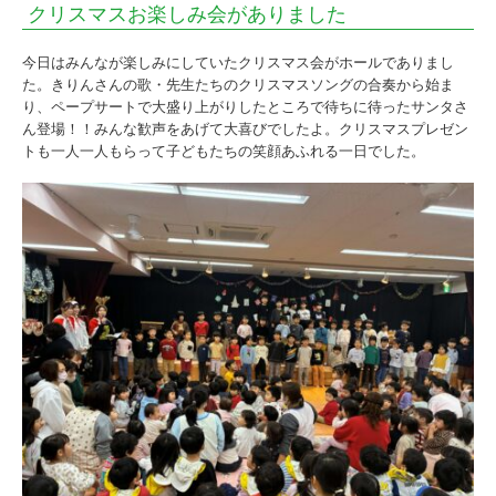
クリスマスお楽しみ会がありました
し
た
今日はみんなが楽しみにしていたクリスマス会がホールでありまし
|
た。きりんさんの歌・先生たちのクリスマスソングの合奏から始ま
り、ペープサートで大盛り上がりしたところで待ちに待ったサンタさ
の
ん登場！！みんな歓声をあげて大喜びでしたよ。クリスマスプレゼン
トも一人一人もらって子どもたちの笑顔あふれる一日でした。
ば
た
け
保
育
園
｜
社
会
福