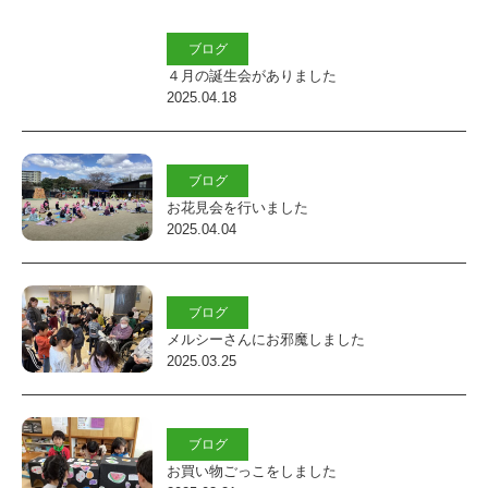
会
福
ブログ
４月の誕生会がありました
祉
2025.04.18
法
人
ブログ
し
お花見会を行いました
ら
2025.04.04
ゆ
り
ブログ
会
メルシーさんにお邪魔しました
幼
2025.03.25
保
連
ブログ
携
お買い物ごっこをしました