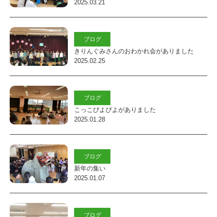
2025.03.21
型
認
定
ブログ
きりんぐみさんのおわかれ会がありました
こ
2025.02.25
ど
も
ブログ
園
こっこぴよぴよがありました
2025.01.28
ブログ
新年の集い
2025.01.07
ブログ