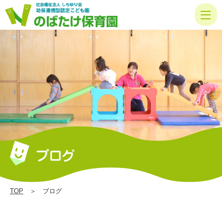
ブ
ロ
グ Page
7
|
の
ば
た
け
保
育
園
TOP
＞ ブログ
｜
社