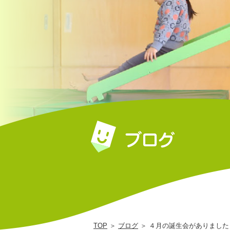
の
ば
た
け
保
育
園
｜
社
会
福
祉
法
人
TOP
＞
ブログ
＞ ４月の誕生会がありました