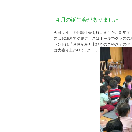
し
ら
４月の誕生会がありました
ゆ
り
今日は４月のお誕生会を行いました。新年度
スはお部屋で幼児クラスはホールでクラスの
会
ゼントは「おおかみと七ひきのこやぎ」のペ
幼
は大盛り上がりでしたー。
保
連
携
型
認
定
こ
ど