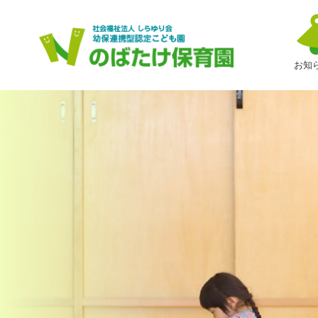
４
月
お知
の
誕
生
会
が
あ
り
ま
し
た
|