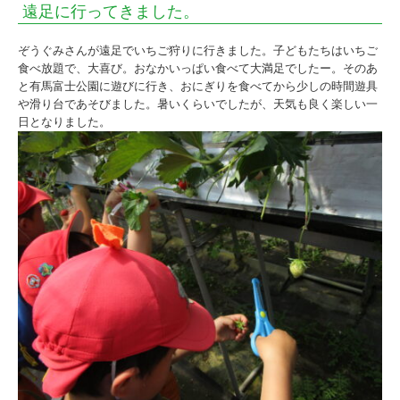
遠足に行ってきました。
保
育
ぞうぐみさんが遠足でいちご狩りに行きました。子どもたちはいちご
園
食べ放題で、大喜び。おなかいっぱい食べて大満足でしたー。そのあ
と有馬富士公園に遊びに行き、おにぎりを食べてから少しの時間遊具
｜
や滑り台であそびました。暑いくらいでしたが、天気も良く楽しい一
日となりました。
社
会
福
祉
法
人
し
ら
ゆ
り