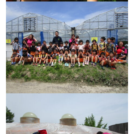
会
幼
保
連
携
型
認
定
こ
ど
も
園