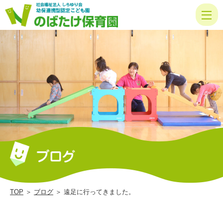
遠
足
に
行っ
て
き
ま
し
た。
|
の
ば
TOP
＞
ブログ
＞ 遠足に行ってきました。
た
け