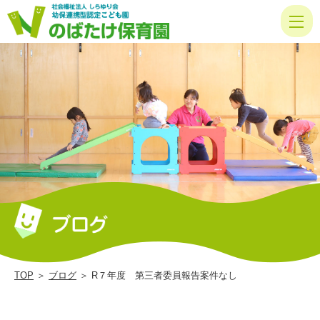
R
７
年
度
第
三
者
委
員
報
告
案
TOP
＞
ブログ
＞ R７年度 第三者委員報告案件なし
件
な