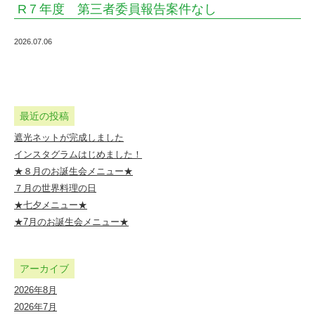
R７年度 第三者委員報告案件なし
し
|
2026.07.06
の
ば
た
最近の投稿
け
遮光ネットが完成しました
保
インスタグラムはじめました！
育
★８月のお誕生会メニュー★
園
７月の世界料理の日
★七夕メニュー★
｜
★7月のお誕生会メニュー★
社
会
アーカイブ
福
2026年8月
祉
2026年7月